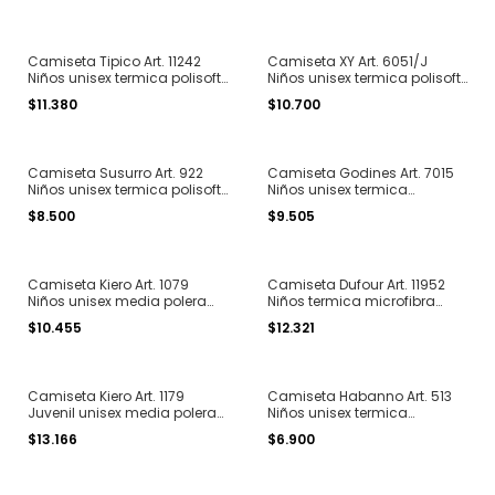
Camiseta Tipico Art. 11242
Camiseta XY Art. 6051/J
Niños unisex termica polisoft
Niños unisex termica polisoft
hidrowick manga larga
con ojal para dedo pulgar
$11.380
$10.700
cuello redondo T. 4 al 16
manga larga T. 2 al 14
Camiseta Susurro Art. 922
Camiseta Godines Art. 7015
Niños unisex termica polisoft
Niños unisex termica
manga larga cuello redondo
microfibra manga larga
$8.500
$9.505
T. 6 al 16
cuello redondo T. 4 al 14
Camiseta Kiero Art. 1079
Camiseta Dufour Art. 11952
Niños unisex media polera
Niños termica microfibra
termica polisoft manga
manga larga cuello redondo
$10.455
$12.321
larga T. 4 al 8
T. 8 al 14
Camiseta Kiero Art. 1179
Camiseta Habanno Art. 513
Juvenil unisex media polera
Niños unisex termica
termica polisoft manga
algodon manga larga
$13.166
$6.900
larga T. 10 al 14
cuello redondo T. 2 al 14