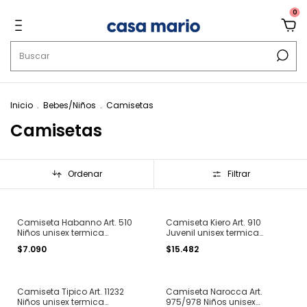
0
Inicio
.
Bebes/Niños
.
Camisetas
Camisetas
Ordenar
Filtrar
Camiseta Habanno Art. 510
Camiseta Kiero Art. 910
Niños unisex termica
Juvenil unisex termica
algodon interlock cuello
polisoft manga larga cuello
$7.090
$15.482
redondo T. 2 al 14
redondo T. 14 al 18
Camiseta Tipico Art. 11232
Camiseta Narocca Art.
Niños unisex termica
975/978 Niños unisex