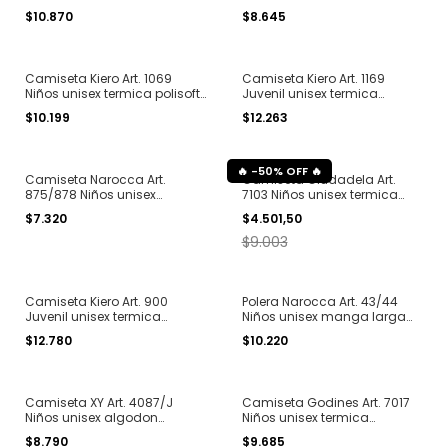
hidrowick manga larga
algodon interlock manga
$10.870
$8.645
cuello redondo T. 4 al 16
larga cuello redondo T. 4 al
16
Camiseta Kiero Art. 1069
Camiseta Kiero Art. 1169
Niños unisex termica polisoft
Juvenil unisex termica
manga larga cuello redondo
polisoft manga larga cuello
$10.199
$12.263
T. 4 al 8
redondo T. 10 al 14
-
50
%
OFF
Camiseta Narocca Art.
Camiseta Ciudadela Art.
875/878 Niños unisex
7103 Niños unisex termica
algodon interlock manga
polisoft manga larga cuello
$7.320
$4.501,50
larga cuello redondo T. 4 al
redondo T. 2 al 16
16
$9.003
Camiseta Kiero Art. 900
Polera Narocca Art. 43/44
Juvenil unisex termica
Niños unisex manga larga
algodon manga larga
algodon interlock T. 8 al 16
$12.780
$10.220
cuello redondo T. 14 al 18
Camiseta XY Art. 4087/J
Camiseta Godines Art. 7017
Niños unisex algodon
Niños unisex termica
anatomica manga larga
algodon manga larga
$8.790
$9.685
cuello redondo T. 2 al 10
cuello redondo T. 4 al 20