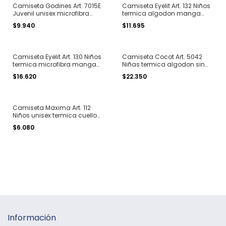
Camiseta Godines Art. 7015E
Camiseta Eyelit Art. 132 Niños
Juvenil unisex microfibra
termica algodon manga
manga larga cuello redondo
larga cuello redondo T. 6 al
$9.940
$11.695
T. 16 al 20
16
Camiseta Eyelit Art. 130 Niños
Camiseta Cocot Art. 5042
termica microfibra manga
Niñas termica algodon sin
larga cuello redondo T. 6 al
costura manga larga cuello
$16.620
$22.350
16
redondo T. 8 al 12
Camiseta Maxima Art. 112
Niños unisex termica cuello
redondo manga larga
$6.080
polisoft T. 8 al 14
Información