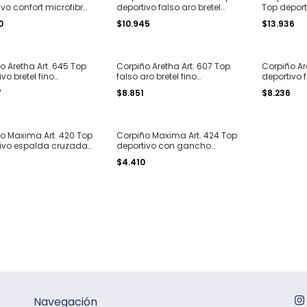
ivo confort microfibra
deportivo falso aro bretel
Top depor
ss T. S al XXL
ancho seamless microfibra
elástico vis
0
$10.945
$13.936
T. S al XXL
o Aretha Art. 645 Top
Corpiño Aretha Art. 607 Top
Corpiño Are
vo bretel fino
falso aro bretel fino
deportivo f
ss microfibra T. S al
microfibra seamless T. S al
ancho sea
7
$8.851
$8.236
XL
T. S al L
o Maxima Art. 420 Top
Corpiño Maxima Art. 424 Top
ivo espalda cruzada
deportivo con gancho
fino sin costura T. S al
ajustable sin costura T. S al
$4.410
XL
Navegación