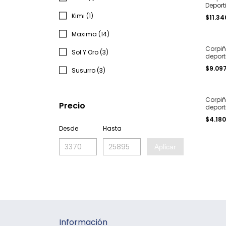
Deport
seamle
Kimi (1)
$11.34
Maxima (14)
Corpiñ
Sol Y Oro (3)
deporti
seamle
$9.09
Susurro (3)
XL
Corpiñ
Precio
deport
bretel 
$4.180
XL
Desde
Hasta
Aplicar
Información