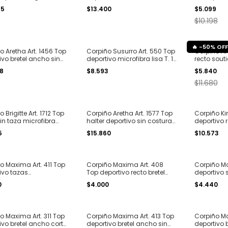
l 105
costura seamless
lycra intern
95
$13.400
$5.099
microfibra T. S al XXL
$10.198
-
50
%
OFF
o Aretha Art. 1456 Top
Corpiño Susurro Art. 550 Top
Corpiño Ar
ivo bretel ancho sin
deportivo microfibra lisa T. 1
recto sout
 microfibra T. S al L
al 6
morley con 
88
$8.593
$5.840
$11.680
 Brigitte Art. 1712 Top
Corpiño Aretha Art. 1577 Top
Corpiño Kim
sin taza microfibra
halter deportivo sin costura
deportivo 
isa T. 85 al 105
seamless morley T. S al L
clásico T. 
5
$15.860
$10.573
o Maxima Art. 411 Top
Corpiño Maxima Art. 408
Corpiño Ma
ivo tazas
Top deportivo recto bretel
deportivo 
tables sin costura T.
fino sin costura seamless T.
seamless T.
0
$4.000
$4.440
l
S al XL
o Maxima Art. 311 Top
Corpiño Maxima Art. 413 Top
Corpiño Ma
ivo bretel ancho corte
deportivo bretel ancho sin
deportivo 