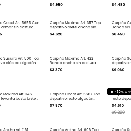
. S al XL
costuras microfibra T. 2XL y
costura mic
0
$4.950
$4.480
3XL
o Cocot Art. 5655 Con
Corpiño Maxima Art. 357 Top
Corpiño Co
n armar sin costura
deportivo bretel ancho sin
Bando sin
s algodón T. 90 al 110
taza corte laser T. S al XL
seamless mo
05
$4.620
$6.450
o Susurro Art. 500 Top
Corpiño Maxima Art. 422
Corpiño Su
ivo clásico algodón
Bando ancho sin costura
deportivo 
1 al 6
seamless microfibra T. S al
T. 85 al 110
0
$3.370
$9.060
XL
-
50
%
OFF
o Maxima Art. 346
Corpiño Cocot Art. 5667 Top
Corpiño Are
levanta busto bretel
deportivo recto algodón
recto depor
table corte laser T. S
clásico T. 85 al 100
costura mic
0
$7.970
$4.610
T. S al XL
$9.220
 Aretha Art. 1181
Corpiño Aretha Art. 608 Top
Corpiño Sol