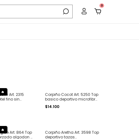
0
tha Art. 2315
Corpiño Cocot Art. 5250 Top
tel fino sin
basico deportivo microfibra
amless T. S al XL
sin costura seamless T. 1 al
$14.100
5
gitte Art. B64 Top
Corpiño Aretha Art. 3598 Top
orzado algodon y
deportivo tazas