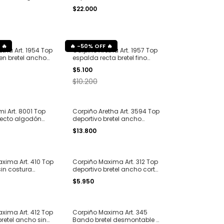
o T. S al XL
desmontables obliq breteles
$22.000
regulables seamless T. S al
XL
-
50
%
OFF
etha Art. 1954 Top
Corpiño Aretha Art. 1957 Top
ien bretel ancho
espalda recta bretel fino
puntilla T. S al L
morley y puntilla T. S al XL
$5.100
$10.200
i Art. 8001 Top
Corpiño Aretha Art. 3594 Top
recto algodón
deportivo bretel ancho
85 al 110
melange smoking T. S al XL
$13.800
xima Art. 410 Top
Corpiño Maxima Art. 312 Top
sin costura
deportivo bretel ancho corte
 S al XL
laser T. 2XL y 3XL
$5.950
xima Art. 412 Top
Corpiño Maxima Art. 345
bretel ancho sin
Bando bretel desmontable y