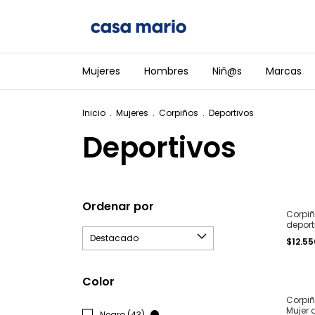
Mujeres
Hombres
Niñ@s
Marcas
Inicio
.
Mujeres
.
Corpiños
.
Deportivos
Deportivos
Ordenar por
Corpiño
deport
regula
$12.55
elásti
al 100
Color
Corpiño
Mujer 
Negro (43)