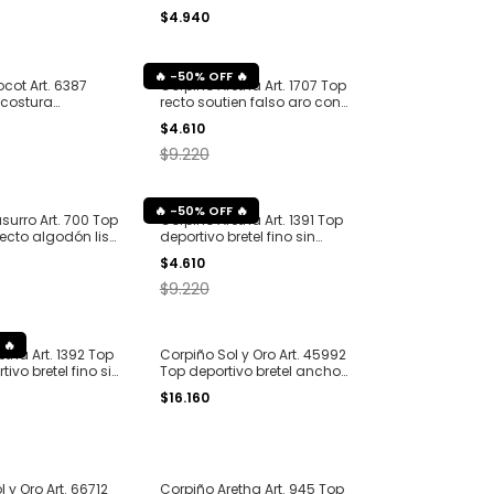
rofibra T. S al XL
tazas desmontable corte
$4.940
laser T. S al XL
-
50
%
OFF
cot Art. 6387
Corpiño Aretha Art. 1707 Top
 costura
recto soutien falso aro con
rley T. 1 al 6
bretel regulable sin costura
$4.610
microfibra T. S al XL
$9.220
-
50
%
OFF
surro Art. 700 Top
Corpiño Aretha Art. 1391 Top
recto algodón liso
deportivo bretel fino sin
costura microfibra con
$4.610
puntilla T. S al XL
$9.220
tha Art. 1392 Top
Corpiño Sol y Oro Art. 45992
tivo bretel fino sin
Top deportivo bretel ancho
rofibra y puntilla
sin aro T. 85 al 105
$16.160
 y Oro Art. 66712
Corpiño Aretha Art. 945 Top