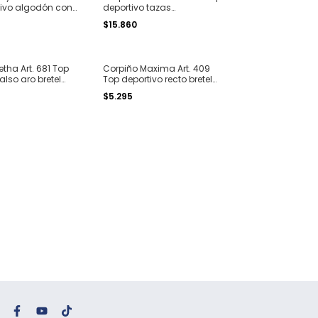
tivo algodón con
deportivo tazas
ible T. 85 al 100
desmontables bretel
$15.860
regulable sin costura T. S al
XL
tha Art. 681 Top
Corpiño Maxima Art. 409
also aro bretel
Top deportivo recto bretel
mless microfibra
fino sin costura seamlesss
$5.295
T. 2XL y 3XL