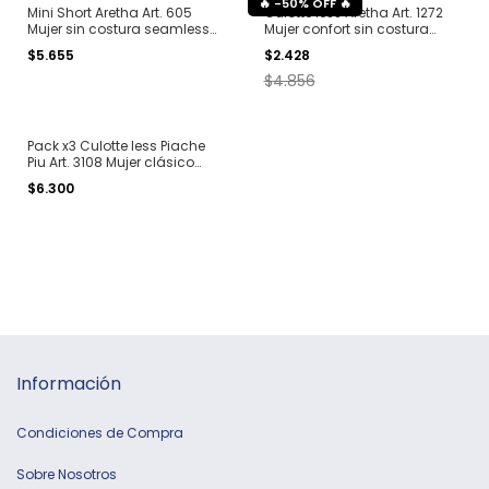
-
50
%
OFF
Mini Short Aretha Art. 605
Culotte less Aretha Art. 1272
Mujer sin costura seamless
Mujer confort sin costura
microfibra T. S al XL
seamless microfibra T. S al L
$5.655
$2.428
$4.856
Pack x3 Culotte less Piache
Piu Art. 3108 Mujer clásico
algodón liso
$6.300
Información
Condiciones de Compra
Sobre Nosotros