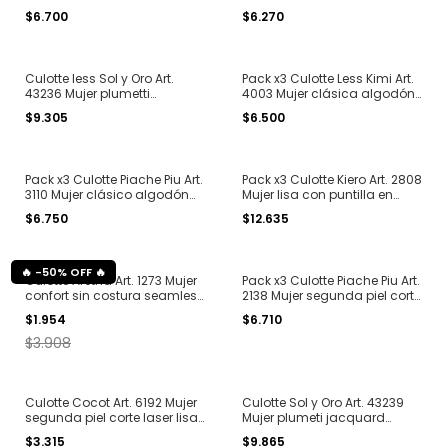
corte laser lisa T. 1 al 3
corte laser lisa T. 2 y 3
$6.700
$6.270
Culotte less Sol y Oro Art.
Pack x3 Culotte Less Kimi Art.
43236 Mujer plumetti
4003 Mujer clásica algodón
jacquard microfibra T. 2 al 4
liso
$9.305
$6.500
Pack x3 Culotte Piache Piu Art.
Pack x3 Culotte Kiero Art. 2808
3110 Mujer clásico algodón
Mujer lisa con puntilla en
liso
pierna microfibra T. 2 al 4
$6.750
$12.635
-
50
%
OFF
Culotte Aretha Art. 1273 Mujer
Pack x3 Culotte Piache Piu Art.
confort sin costura seamless
2138 Mujer segunda piel corte
microfibra T. S al L
laser lisa T. 1 al 3
$1.954
$6.710
$3.908
Culotte Cocot Art. 6192 Mujer
Culotte Sol y Oro Art. 43239
segunda piel corte laser lisa
Mujer plumeti jacquard
T. 1 al 4
microfibra T. 2 al 5
$3.315
$9.865