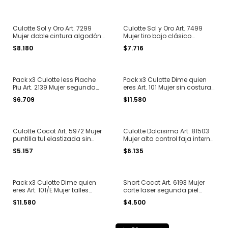
Culotte Sol y Oro Art. 7299
Culotte Sol y Oro Art. 7499
Mujer doble cintura algodón
Mujer tiro bajo clásico
clásico T. 2 al 5
algodón T. 2 al 4
$8.180
$7.716
Pack x3 Culotte less Piache
Pack x3 Culotte Dime quien
Piu Art. 2139 Mujer segunda
eres Art. 101 Mujer sin costura
piel corte laser lisa T. 1 al 3
microfibra puntilla
$6.709
$11.580
Culotte Cocot Art. 5972 Mujer
Culotte Dolcisima Art. 81503
puntilla tul elastizada sin
Mujer alta control faja interna
costura T. 1 al 3
algodón liso T.1 al 8
$5.157
$6.135
Pack x3 Culotte Dime quien
Short Cocot Art. 6193 Mujer
eres Art. 101/E Mujer talles
corte laser segunda piel
grandes sin costura puntilla
microfibra lisa T. 1 al 4
$11.580
$4.500