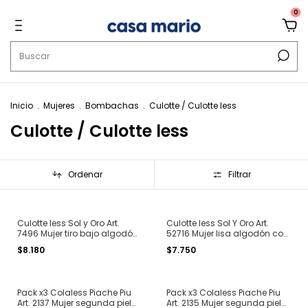
0
Inicio
.
Mujeres
.
Bombachas
.
Culotte / Culotte less
Culotte / Culotte less
Ordenar
Filtrar
Culotte less Sol y Oro Art.
Culotte less Sol Y Oro Art.
7496 Mujer tiro bajo algodón
52716 Mujer lisa algodón con
clásico T. 2 al 4
elástico personalizado T. 2 al
$8.180
$7.750
4
Pack x3 Colaless Piache Piu
Pack x3 Colaless Piache Piu
Art. 2137 Mujer segunda piel
Art. 2135 Mujer segunda piel