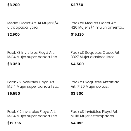
tipo tenis efecto piel con
efecto piel con peluche
$3.200
$2.750
peluche
Media Cocot Art. 14 Mujer 3/4
Pack x6 Medias Cocot Art.
ultraopaca lycra
420 Mujer 3/4 multifilamento
(cada sobre viene 2 pares)
$2.900
$15.120
Total 12 medias
Pack x3 Invisibles Floyd Art.
Pack x3 Soquetes Cocot Art.
MJ14 Mujer super canoa lisos
3327 Mujer clasicos lisos
bicolor
$3.360
$4.500
Pack x6 Invisibles Floyd Art.
Pack x3 Soquetes Antartida
MJ14 Mujer super canoa lisos
Art. 7120 Mujer cortos
bicolor
algodon estampados
$6.550
$3.500
Pack x12 Invisibles Floyd Art.
Pack x3 Invisibles Floyd Art.
MJ14 Mujer super canoa lisos
MJ16 Mujer estampados
bicolor
$12.765
$4.095