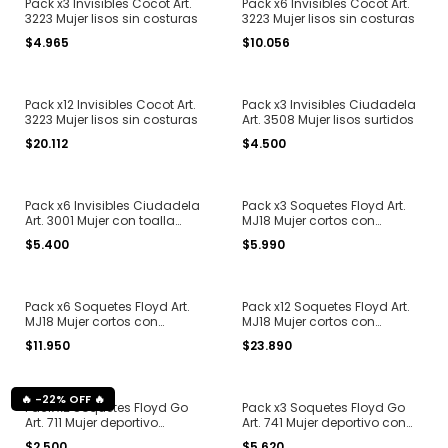
Pack x3 Invisibles Cocot Art.
Pack x6 Invisibles Cocot Art.
3223 Mujer lisos sin costuras
3223 Mujer lisos sin costuras
$4.965
$10.056
Pack x12 Invisibles Cocot Art.
Pack x3 Invisibles Ciudadela
3223 Mujer lisos sin costuras
Art. 3508 Mujer lisos surtidos
$20.112
$4.500
Pack x6 Invisibles Ciudadela
Pack x3 Soquetes Floyd Art.
Art. 3001 Mujer con toalla
MJ18 Mujer cortos con
deportivos sin costuras
antideslizantes
$5.400
$5.990
Pack x6 Soquetes Floyd Art.
Pack x12 Soquetes Floyd Art.
MJ18 Mujer cortos con
MJ18 Mujer cortos con
antideslizantes
antideslizantes
$11.950
$23.890
-
22
%
OFF
Pack x2 Soquetes Floyd Go
Pack x3 Soquetes Floyd Go
Art. 711 Mujer deportivo
Art. 741 Mujer deportivo con
empeine ventilado
lengüeta en el talón
$2.500
$5.620