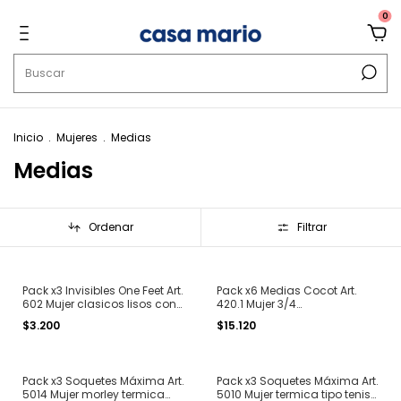
0
Inicio
.
Mujeres
.
Medias
Medias
Ordenar
Filtrar
Pack x3 Invisibles One Feet Art.
Pack x6 Medias Cocot Art.
602 Mujer clasicos lisos con
420.1 Mujer 3/4
silicona
multifilamento sin puntera
$3.200
$15.120
verano (cada sobre viene 2
pares) Total 12 medias
Pack x3 Soquetes Máxima Art.
Pack x3 Soquetes Máxima Art.
5014 Mujer morley termica
5010 Mujer termica tipo tenis