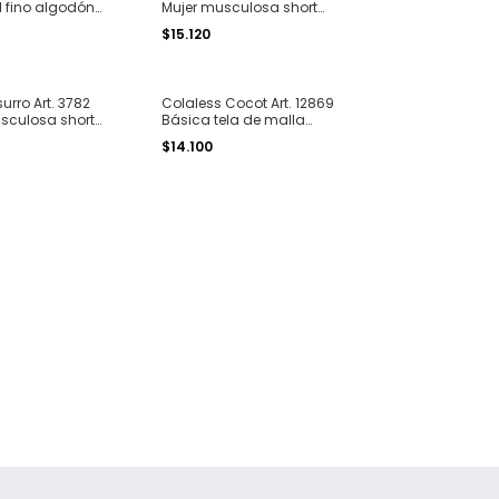
l fino algodón
Mujer musculosa short
lazos" T. 1 al 7
algodón modal estampado
$15.120
"limon" T. 1 al 4
urro Art. 3782
Colaless Cocot Art. 12869
sculosa short
Básica tela de malla
modal estampado
texturada seamless T. 1 al 4
$14.100
T. 12 al 16