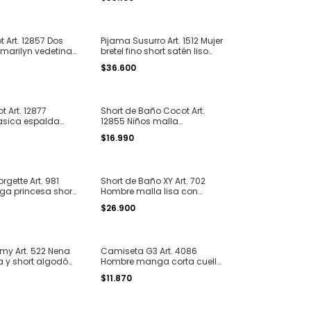
print T. 1 al 4
t Art. 12857 Dos
Pijama Susurro Art. 1512 Mujer
 marilyn vedetina
bretel fino short satén liso
con detalle de puntilla T. 1 al
$36.600
6
 Art. 12877
Short de Baño Cocot Art.
lasica espalda
12855 Niños malla
1 al 4
estampado con bolsillos
$16.990
para atar en la cintura T. 2
al 8
gette Art. 981
Short de Baño XY Art. 702
a princesa short
Hombre malla lisa con
stampado "sigue
bolsillos y para atar en la
$26.900
 T. 4 al 8
cintura T. S al XXL
my Art. 522 Nena
Camiseta G3 Art. 4086
 y short algodón
Hombre manga corta cuello
T. 4 al 8
redondo algodon liso T. S al
$11.870
XL