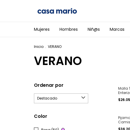
Mujeres
Hombres
Niñ@s
Marcas
Inicio
.
VERANO
VERANO
Ordenar por
Malla 
Enteriz
herraje
$26.0
Color
Pijama
Camis
modal 
$36.2
Rosa (50)