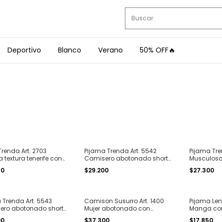
Deportivo
Blanco
Verano
50% OFF🔥
Trenda Art. 2703
Pijama Trenda Art. 5542
Pijama Tre
a textura tenerife con
Camisero abotonado short
Musculosa
 sol T. 1 al 4
modal soft liso T. 1 al 4
boxer rayad
50
$29.200
$27.300
 Trenda Art. 5543
Camison Susurro Art. 1400
Pijama Len
ero abotonado short
Mujer abotonado con
Manga cort
soft estampado print
bolsillo modal ultra suave T.
estampado 
00
$37.300
$17.850