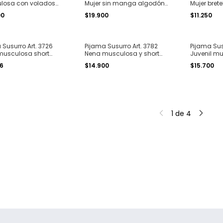
losa con volados
Mujer sin manga algodón
Mujer brete
ado short liso
modal estampado
estampado "
00
$19.900
$11.250
n T. 2XL al 4XL
"corazones" T. 1 al 4
 Susurro Art. 3726
Pijama Susurro Art. 3782
Pijama Sus
musculosa short
Nena musculosa y short
Juvenil mu
ón modal estampado
algodon modal estampado
algodon 
96
$14.900
$15.700
 T. 5 al 7
"oso polar" T. 4 al 10
"oso polar" 
1
de
4