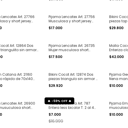
4
1 al 6
 Lencatex Art. 27766
Pijama Lencatex Art. 27756
Bikini Coco
osa y short jersey
Musculosa y short jersey
piezas top
ado T. S al 6
estampado T. S al 6
T. 1 al 4
0
$17.000
$29.800
Cocot Art. 12864 Dos
Pijama Lencatex Art. 26735
Malla Cocot
 triangulito sin armar
Mujer musculosa short
Enteriza c
para atar T. 1 al 4
algodón liso color T. S al XL
cruzada T. 
00
$17.500
$42.000
n Catana Art. 21160
Bikini Cocot Art. 12874 Dos
Pijama Geor
 rápido de 70x140
piezas triangulo sin armar y
Nena mang
ores surtidos
less para atar encaje T. 1 al
algodon e
90
$29.920
$10.000
4
tu corazón"
-
59
%
OFF
 Lencatex Art. 26900
Malla Dolcisima Art. 787
Pijama Em
musuculosa short
Entera less bicolor T. 2 al 4
musculosa
n estampado "print"
(sin cinturon)
estampado 
00
$7.000
$10.000
16
$16.999