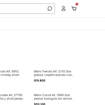
0
nda Art. 5652
Bikini Trenda Art. 2700 Dos
 morley short
piezas corpiño bando con
o T. 1 al 4
piedras y less brasilera tricot
$19.800
T. 1 al 4
catex Art. 27755
Bikini Cocot Art. 12861 Dos
a y short jersey
piezas triangulo sin armar y
T. S al XL
less para atar texturada
$33.100