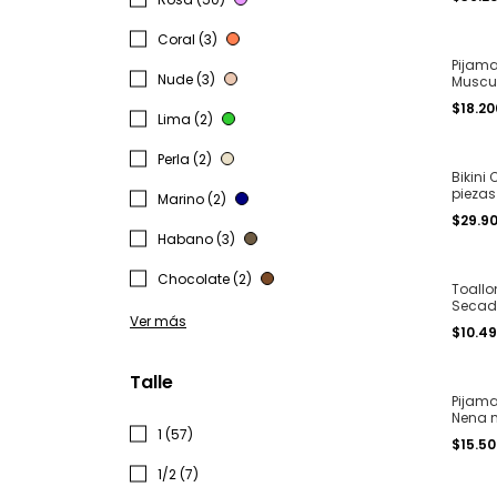
T. 1 al 
Coral (3)
Pijama
Nude (3)
Muscul
estamp
$18.20
Lima (2)
Perla (2)
Bikini 
piezas
Marino (2)
y less 
$29.9
Habano (3)
Chocolate (2)
Toallo
Secado
Ver más
cm col
$10.4
Talle
Pijama
Nena 
1 (57)
algodo
$15.5
T. 4 al 
1/2 (7)