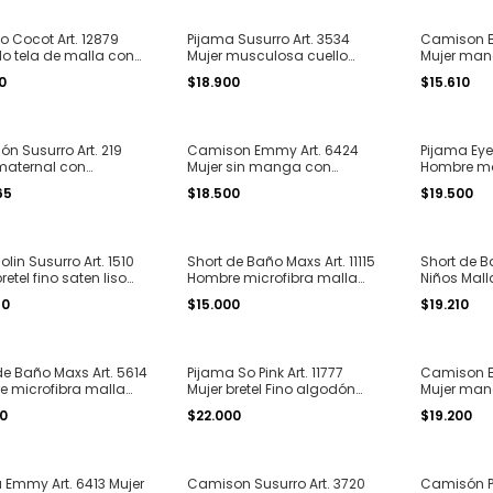
o Cocot Art. 12879
Pijama Susurro Art. 3534
Camison E
 tela de malla con
Mujer musculosa cuello
Mujer man
para atar en el cuello
redondo y short algodón
estampado 
0
$18.900
$15.610
he en espalda T. 2 al 5
estampado "pintitas" T. 1 al
cartera T. 
4
n Susurro Art. 219
Camison Emmy Art. 6424
Pijama Eyel
maternal con
Mujer sin manga con
Hombre m
ta diseños surtidos
cartera algodón
escote en 
65
$18.500
$19.500
6
estampado "flores" T. S al XL
T. S al XL
lin Susurro Art. 1510
Short de Baño Maxs Art. 11115
Short de Ba
retel fino saten liso
Hombre microfibra malla
Niños Mall
alles de puntilla T. 1
lisa con cierre en los
Bolsillos p
80
$15.000
$19.210
bolsillos T. S al XXL
cintura T. 2
de Baño Maxs Art. 5614
Pijama So Pink Art. 11777
Camison E
 microfibra malla
Mujer bretel Fino algodón
Mujer man
n bolsillos T. S al XXL
estampado "flores" con
cartera al
00
$22.000
$19.200
volados T. S al XL
detalles de
54
 Emmy Art. 6413 Mujer
Camison Susurro Art. 3720
Camisón Pi