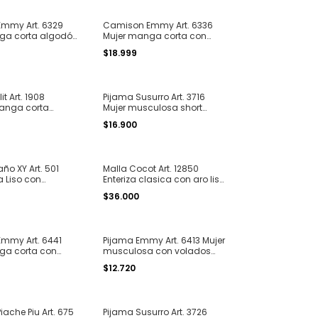
mmy Art. 6329
Camison Emmy Art. 6336
ga corta algodón
Mujer manga corta con
"pintitas" con
cartera algodón
$18.999
S al 4XL
estampado "flores" T. 48 al
60
it Art. 1908
Pijama Susurro Art. 3716
anga corta
Mujer musculosa short
V algodón jersey
algodón modal estampado
$16.900
"pintitas" T. 1 al 8
ño XY Art. 501
Malla Cocot Art. 12850
a Liso con
Enteriza clasica con aro lisa
ara atar en la
color T. 1 al 4
$36.000
 al 14
mmy Art. 6441
Pijama Emmy Art. 6413 Mujer
ga corta con
musculosa con volados
godón liso con
estampado short liso
$12.720
 puntilla T. 48 al
algodón T. S al XL
ache Piu Art. 675
Pijama Susurro Art. 3726