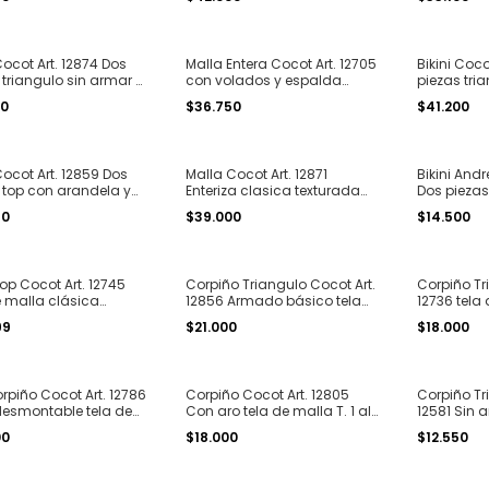
print T. 1 al
Cocot Art. 12874 Dos
Malla Entera Cocot Art. 12705
Bikini Coco
 triangulo sin armar y
con volados y espalda
piezas tr
ra atar encaje T. 1 al
descubierta T. 1 al 4
vedetina te
20
$36.750
$41.200
al 4
Cocot Art. 12859 Dos
Malla Cocot Art. 12871
Bikini Andr
 top con arandela y
Enteriza clasica texturada
Dos piezas
a T. 1 al 4
seamless T. 1 al 6
armar y le
90
$39.000
$14.500
velvet T. 3
op Cocot Art. 12745
Corpiño Triangulo Cocot Art.
Corpiño Tr
e malla clásica
12856 Armado básico tela
12736 tela
T. 2 al 4
de malla T. 1 al 4
base T. 1 al
99
$21.000
$18.000
rpiño Cocot Art. 12786
Corpiño Cocot Art. 12805
Corpiño Tr
esmontable tela de
Con aro tela de malla T. 1 al
12581 Sin 
. 1 al 4
4
malla est
00
$18.000
$12.550
T. 1 al 4