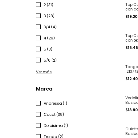
Top Co
2 (31)
con co
T. 1 al 
3 (28)
$19.20
3/4 (4)
Top Co
4 (29)
con te
malla T
$15.4
5 (3)
5/6 (2)
Tanga 
12137 
Ver más
para at
$12.4
Marca
Vedeti
Básica
Andressa (1)
textur
$13.9
Cocot (39)
Dolcisima (1)
Culott
Basica 
Trenda (2)