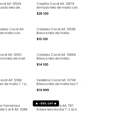
cot Art. 12504
Corpiño Cocot Art. 12879
uzado tela de
Armado tela de malla con
al 4
ondas para atar en el cuello
$25.100
y broche en espalda T. 2 al 5
less Cocot Art.
Colaless Cocot Art. 12595
 de malla con
Basica tela de malla
al 4
estampado surtido T. 1 al 4
$13.120
cot Art. 12501
Colaless Cocot Art. 12869
cha tela de malla
Básica tela de malla
4
texturada seamless T. 1 al 4
$14.100
ocot Art. 12168
Vedetina Cocot Art. 12708
ela de malla T. 1 al
Básica tela de malla lisa T. 1
al 4
$14.999
-
59
%
OFF
a Yamiel lisa
Malla Dolcisima Art. 787
lle 3 al 8 Art. 2386
Entera less bicolor T. 2 al 4