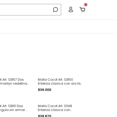
0
t Art. 12857 Dos
Malla Cocot Art. 12850
 marilyn vedetina
Enteriza clasica con aro lisa
color T. 1 al 4
$36.000
t Art. 12861 Dos
Malla Cocot Art. 12148
angulo sin armar y
Enteriza clasica con
atar texturada
espalda descubierta en U T.
$38.870