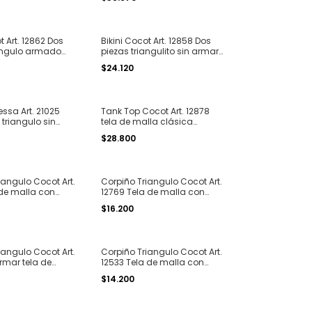
 4
3 al 6
t Art. 12862 Dos
Bikini Cocot Art. 12858 Dos
iangulo armado
piezas triangulito sin armar
xturada print T. 1
y less para atar T. 1 al 4
$24.120
essa Art. 21025
Tank Top Cocot Art. 12878
 triangulo sin
tela de malla clásica
ss regulable de
básica T. 2 al 4
$28.800
iangulo Cocot Art.
Corpiño Triangulo Cocot Art.
 de malla con
12769 Tela de malla con
 4
collareta ancha T. 1 al 4
$16.200
iangulo Cocot Art.
Corpiño Triangulo Cocot Art.
armar tela de
12533 Tela de malla con
ampados surtidos
tiritas para atar T. 1 al 4
$14.200