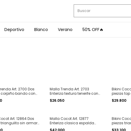
Deportivo
Blanco
Verano
50% OFF🔥
 Trenda Art. 2700 Dos
Malla Trenda Art. 2703
Bikini Coco
 corpiño bando con
Enteriza textura tenerife con
piezas top
 y less brasilera tricot
herraje sol T. 1 al 4
T. 1 al 4
00
$26.050
$29.800
4
Cocot Art. 12864 Dos
Malla Cocot Art. 12877
Bikini Coco
 triangulito sin armar
Enteriza clasica espalda
piezas tri
para atar T. 1 al 4
cruzada T. 1 al 4
less para 
00
$42.000
$33.100