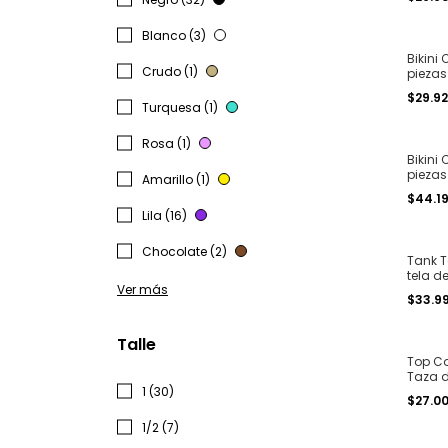
Blanco (3)
Bikini 
Crudo (1)
piezas
less pa
$29.9
4
Turquesa (1)
Rosa (1)
Bikini 
piezas
Amarillo (1)
vedetin
$44.1
Lila (16)
Chocolate (2)
Tank T
tela d
Ver más
básica 
$33.9
Talle
Top Co
Taza d
1 (30)
malla T
$27.0
1/2 (7)