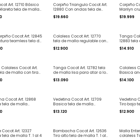
cot Art. 12710 Básico
Corpiño Triangulo Cocot Art.
Corpiño Co
llareta tela de malla
12880 Con ondas tela de
Marilyn cr
4
malla T. 1 al 4
malla T. 2 
0
$19.660
$19.999
rpiño Cocot Art. 12845
Colaless Cocot Art. 12770
Tanga Cola
xtura teamless tela de
tela de malla regulable con
12883 tela
. 1 al 6
collareta ancha T. 1 al 4
ondas T. 1 
50
$12.900
$14.910
Colaless Cocot Art.
Tanga Cocot Art. 12782 tela
Colaless Co
tela de malla con tiras
de malla lisa para atar a los
Basica an
ar T. 1/2
lados T. 1 al 4
lisa T. 1 al 
00
$13.090
$14.100
na Cocot Art. 12868
Vedetina Cocot Art. 12709
Vedetina C
 tela de malla
Basica tela de malla
Tiro bajo t
ada seamless T. 1 al 4
estampado surtido T. 1 al 4
4
00
$13.120
$12.900
e Cocot Art. 12327
Bombacha Cocot Art. 12636
Malla Enter
tela de malla T. 1 al 4
Tiro alto tela de malla T. 1 al
colaless Ta