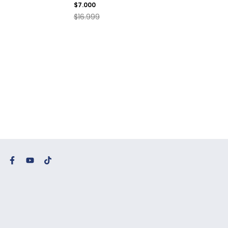
(sin cinturon)
$7.000
$16.999