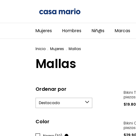
Mujeres
Hombres
Niñ@s
Marcas
Inicio
.
Mujeres
.
Mallas
Mallas
Ordenar por
Bikini
piezas
piedras
$19.8
T. 1 al 
Color
Bikini 
piezas
y less 
$29.9
Negro (32)