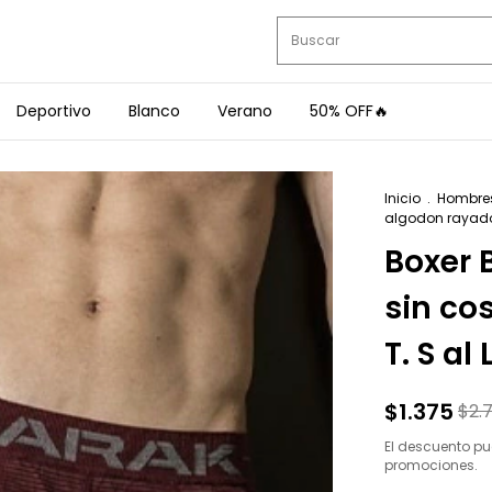
Deportivo
Blanco
Verano
50% OFF🔥
Inicio
.
Hombre
algodon rayado 
Boxer 
sin co
T. S al 
$1.375
$2.
El descuento pu
promociones.