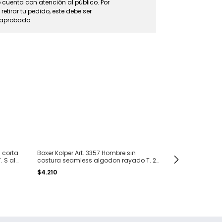
 cuenta con atención al público. Por
 retirar tu pedido, este debe ser
 aprobado.
a corta
Boxer Kolper Art. 3357 Hombre sin
Boxer Eyelit A
. S al
costura seamless algodon rayado T. 2
con botones lis
al 6
$4.210
$11.367