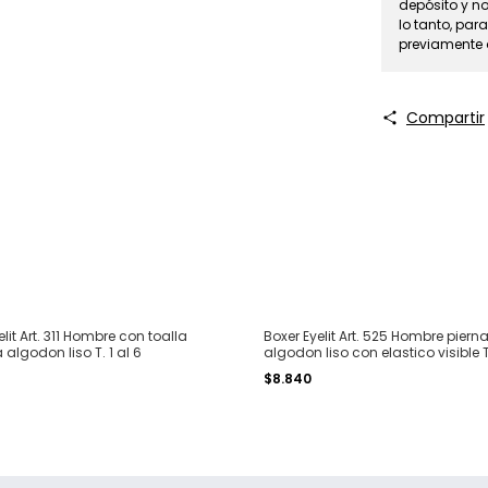
depósito y no
lo tanto, para
previamente
Compartir
elit Art. 311 Hombre con toalla
Boxer Eyelit Art. 525 Hombre piern
 algodon liso T. 1 al 6
algodon liso con elastico visible T
XXL
0
$8.840