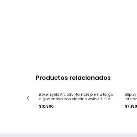
Productos relacionados
01 Hombre con
Boxer Eyelit Art. 526 Hombre pierna larga
Slip Ey
 al 4
algodon liso con elastico visible T. S al
interna
XXL
$10.900
$7.19