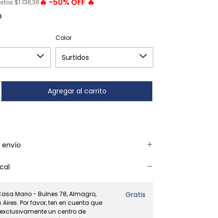
-
50
%
OFF
estos
$1.136,36
Color
 envío
cal
Casa Mario - Bulnes 78, Almagro,
Gratis
Aires. Por favor, ten en cuenta que
 exclusivamente un centro de