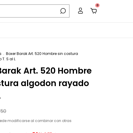
0
s
.
Boxer Barak Art. 520 Hombre sin costura
T. S al L
Barak Art. 520 Hombre
stura algodon rayado
L
750
ede modificarse al combinar con otras